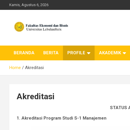
Skip
Kamis, Agustus 6, 2026
to
content
FEB ULB – Universitas
BERANDA
BERITA
PROFILE
AKADEMIK
Labuhanbatu
Home
Akreditasi
Akreditasi
STATUS 
1. Akreditasi Program Studi S-1 Manajemen