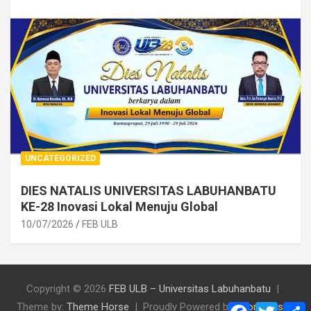
UNCATEGORIZED
DIES NATALIS UNIVERSITAS LABUHANBATU
KE-28 Inovasi Lokal Menuju Global
10/07/2026
FEB ULB
Copyright © 2026
FEB ULB – Universitas Labuhanbatu
Theme by:
Theme Horse
Proudly Powered by:
WordPress
F
T