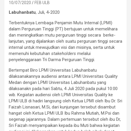
10/07/2020
FEB ULB
Labuhanbatu
, Juli, 4-2020
Terbentuknya Lembaga Penjamin Mutu Internal (LPMI)
dalam Perguruan Tinggi (PT) bertujuan untuk memelihara
dan meningkatkan mutu per­guruan tinggi secara berke­
lanjutan, yang dijalankan oleh suatu perguruan tinggi secara
internal untuk mewujudkan visi dan misinya, serta untuk
me­menuhi kebutuhan
stakeholders
melalui
penyelenggaraan Tri Darma Perguruan Tinggi.
Bertempat Biro LPMI Universitas Labuhanbatu
dilaksanakannya audiensi antara LPMI Universitas Quality
Medan dengan LPMI Universitas Labuhanbatu yang
dilaksanakn pada hari Sabtu, 4 Juli 2020 pada pukul 10:00
wib. Kegiatan audiensi oleh LPMI Universitas Quality ke
LPMI ULB di hadiri langsung oleh Ketua LPMI oleh Ibu Dr. Sri
Faizah Lisnasari, M.Si, dari kunjungan tersebut disambut
hangat oleh Ketua LPMI ULB Ibu Rahma Mutiah, M.Psi dan
segenap jajarannya. Dalam pertemuan tersebut oleh ibu Dr,
Sri Faizah menyampaikan kepada ibu Muti bahwa kegiatan