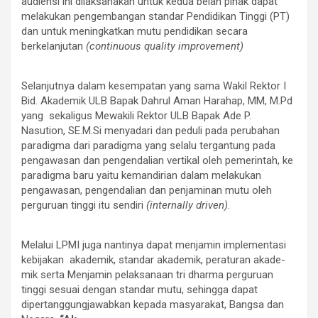
audiensi ini dilaksanakan untuk kedua belah pihak dapat
melakukan pengembangan standar Pendidikan Tinggi (PT)
dan untuk meningkatkan mutu pendidikan secara
berkelanjutan
(continuous quality impro­vement)
Selanjutnya dalam kesempatan yang sama Wakil Rektor I
Bid. Akademik ULB Bapak Dahrul Aman Harahap, MM, M.Pd
yang sekaligus Mewakili Rektor ULB Bapak Ade P.
Nasution, SE.M.Si menyadari dan peduli pada perubahan
para­digma dari paradigma yang selalu ter­gantung pada
pengawasan dan pengendalian vertikal oleh pemerintah, ke
paradigma baru yaitu kemandirian da­lam melaku­kan
pengawasan, pengendalian dan penjaminan mutu oleh
perguruan tinggi itu sendiri
(internally driven)
.
Melalui LPMI juga nantinya dapat menjamin imple­mentasi
kebija­kan aka­demik, standar akademik, peraturan akade­
mik serta Menjamin pelak­sanaan tri dharma perguruan
tinggi sesuai dengan standar mutu, sehingga dapat
dipertanggungjawabkan kepada masyarakat, Bangsa dan