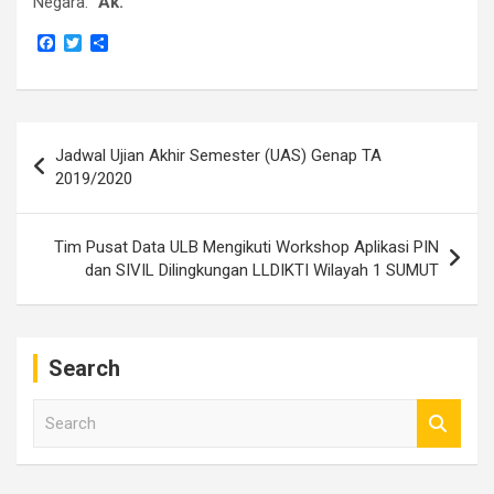
Negara.
“Ak.
F
T
S
a
w
h
c
i
a
e
t
r
b
t
e
o
e
Navigasi
o
r
Jadwal Ujian Akhir Semester (UAS) Genap TA
k
pos
2019/2020
Tim Pusat Data ULB Mengikuti Workshop Aplikasi PIN
dan SIVIL Dilingkungan LLDIKTI Wilayah 1 SUMUT
Search
S
e
a
r