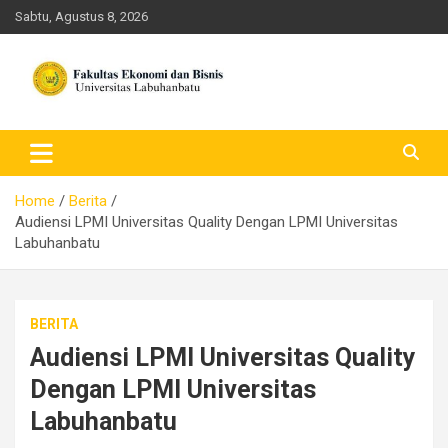
Skip
Sabtu, Agustus 8, 2026
to
content
FEB ULB – Universitas
Labuhanbatu
Home
Berita
Audiensi LPMI Universitas Quality Dengan LPMI Universitas
Labuhanbatu
BERITA
Audiensi LPMI Universitas Quality
Dengan LPMI Universitas
Labuhanbatu