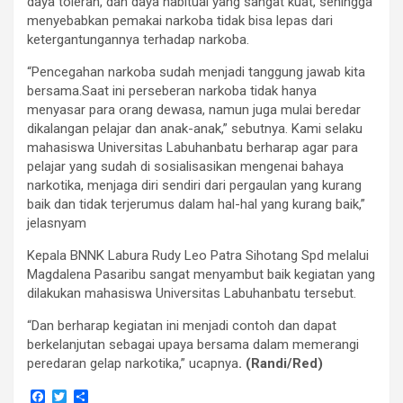
daya toleran, dan daya habitual yang sangat kuat, sehingga
menyebabkan pemakai narkoba tidak bisa lepas dari
ketergantungannya terhadap narkoba.
“Pencegahan narkoba sudah menjadi tanggung jawab kita
bersama.Saat ini perseberan narkoba tidak hanya
menyasar para orang dewasa, namun juga mulai beredar
dikalangan pelajar dan anak-anak,” sebutnya. Kami selaku
mahasiswa Universitas Labuhanbatu berharap agar para
pelajar yang sudah di sosialisasikan mengenai bahaya
narkotika, menjaga diri sendiri dari pergaulan yang kurang
baik dan tidak terjerumus dalam hal-hal yang kurang baik,”
jelasnyam
Kepala BNNK Labura Rudy Leo Patra Sihotang Spd melalui
Magdalena Pasaribu sangat menyambut baik kegiatan yang
dilakukan mahasiswa Universitas Labuhanbatu tersebut.
“Dan berharap kegiatan ini menjadi contoh dan dapat
berkelanjutan sebagai upaya bersama dalam memerangi
peredaran gelap narkotika,” ucapnya
. (Randi/Red)
F
T
S