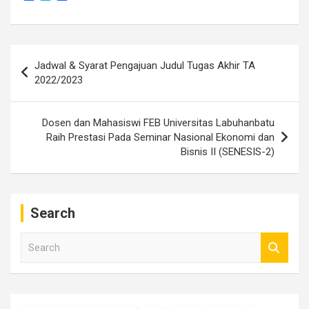
a
w
h
c
i
a
e
t
r
b
t
e
o
e
Navigasi
o
r
Jadwal & Syarat Pengajuan Judul Tugas Akhir TA
k
pos
2022/2023
Dosen dan Mahasiswi FEB Universitas Labuhanbatu
Raih Prestasi Pada Seminar Nasional Ekonomi dan
Bisnis II (SENESIS-2)
Search
S
e
a
r
c