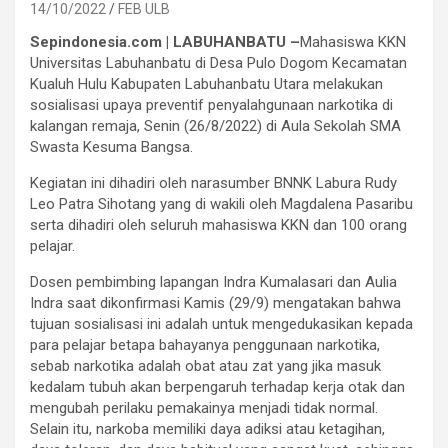
14/10/2022
FEB ULB
Sepindonesia.com | LABUHANBATU –
Mahasiswa KKN
Universitas Labuhanbatu di Desa Pulo Dogom Kecamatan
Kualuh Hulu Kabupaten Labuhanbatu Utara melakukan
sosialisasi upaya preventif penyalahgunaan narkotika di
kalangan remaja, Senin (26/8/2022) di Aula Sekolah SMA
Swasta Kesuma Bangsa.
Kegiatan ini dihadiri oleh narasumber BNNK Labura Rudy
Leo Patra Sihotang yang di wakili oleh Magdalena Pasaribu
serta dihadiri oleh seluruh mahasiswa KKN dan 100 orang
pelajar.
Dosen pembimbing lapangan Indra Kumalasari dan Aulia
Indra saat dikonfirmasi Kamis (29/9) mengatakan bahwa
tujuan sosialisasi ini adalah untuk mengedukasikan kepada
para pelajar betapa bahayanya penggunaan narkotika,
sebab narkotika adalah obat atau zat yang jika masuk
kedalam tubuh akan berpengaruh terhadap kerja otak dan
mengubah perilaku pemakainya menjadi tidak normal.
Selain itu, narkoba memiliki daya adiksi atau ketagihan,