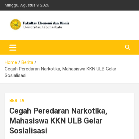
Skip
Minggu, Agustus 9, 2026
to
content
FEB ULB – Universitas
Labuhanbatu
Home
Berita
Cegah Peredaran Narkotika, Mahasiswa KKN ULB Gelar
Sosialisasi
BERITA
Cegah Peredaran Narkotika,
Mahasiswa KKN ULB Gelar
Sosialisasi