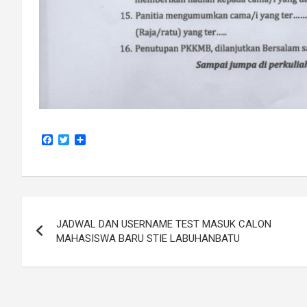
F
T
S
a
w
h
c
i
a
e
t
r
b
t
e
o
e
Navigasi
o
r
k
JADWAL DAN USERNAME TEST MASUK CALON
pos
MAHASISWA BARU STIE LABUHANBATU