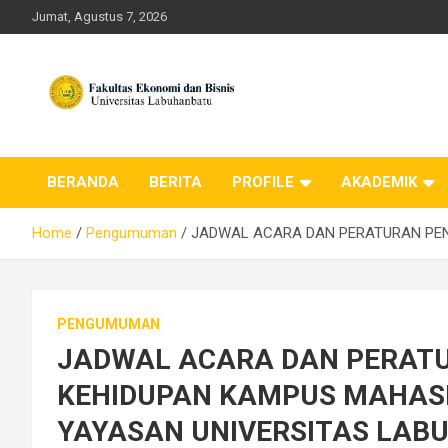
Skip
Jumat, Agustus 7, 2026
to
content
FEB ULB – Universitas
BERANDA
BERITA
PROFILE
AKADEMIK
Labuhanbatu
Home
Pengumuman
JADWAL ACARA DAN PERATURAN PEN
PENGUMUMAN
JADWAL ACARA DAN PERAT
KEHIDUPAN KAMPUS MAHASI
YAYASAN UNIVERSITAS LABU