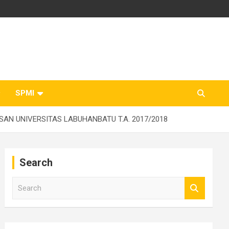
SPMI
N UNIVERSITAS LABUHANBATU T.A. 2017/2018
Search
S
e
a
r
c