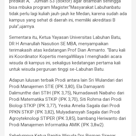
predikat A, Jumlah S3 (doktor) agar ditambah sehingga
bisa mbuka program Magister.”Masyarakat Labuhanbatu
tidak perlu lagi kuliah jauh-jauh ke Medan, karena sudah ada
kampus yang sehat di daerah ini, memiliki akreditasi B
pula”,ujarnya.
Sementara itu, Ketua Yayasan Universitas Labuhan Batu,
DR H Amarullah Nasution SE MBA, menyampaikan
terimakasih atas kedatangan Prof Dian Armanto. “Baru kali
ini Koordinator Kopertis mengaWilaya I menghadiri acara
wisuda di kampus ini, sekaligus kedatangan pertama kali
untuk wisuda perguruan tinggi se-Labuhan Batu.
Adapun lulusan terbaik Prodi antara lain Sri Wulandari dari
Prodi Manajemen STIE (IPK 3,80), Ela Damayanti
Dalimunthe dari STIH (IPK 3,75), Nurnadawati Naibaho dari
Prodi Matematika STKIP (IPK 3,70), Siti Rohma dari Prodi
Biologi STKIP (IPK 3,77), Yeska Amelia Sagala dari Prodi
PPKN STKIP (IPK 3,82), Mulyadiansyah Sagala dari Prodi
Agroyteknologi STIPER (IPK 3,85), bambang Heriwanto dari
Prodi Manajemen Informatika AMIK (IPK 3,8w2).
Sebelumnya Ketua Panitia Wisuda Drs Bisman Siregar,