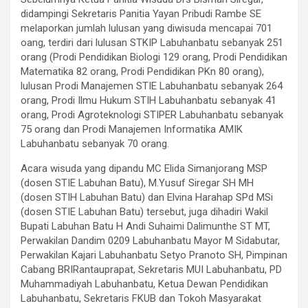
didampingi Sekretaris Panitia Yayan Pribudi Rambe SE
melaporkan jumlah lulusan yang diwisuda mencapai 701
oang, terdiri dari lulusan STKIP Labuhanbatu sebanyak 251
orang (Prodi Pendidikan Biologi 129 orang, Prodi Pendidikan
Matematika 82 orang, Prodi Pendidikan PKn 80 orang),
lulusan Prodi Manajemen STIE Labuhanbatu sebanyak 264
orang, Prodi Ilmu Hukum STIH Labuhanbatu sebanyak 41
orang, Prodi Agroteknologi STIPER Labuhanbatu sebanyak
75 orang dan Prodi Manajemen Informatika AMIK
Labuhanbatu sebanyak 70 orang.
Acara wisuda yang dipandu MC Elida Simanjorang MSP
(dosen STIE Labuhan Batu), M.Yusuf Siregar SH MH
(dosen STIH Labuhan Batu) dan Elvina Harahap SPd MSi
(dosen STIE Labuhan Batu) tersebut, juga dihadiri Wakil
Bupati Labuhan Batu H Andi Suhaimi Dalimunthe ST MT,
Perwakilan Dandim 0209 Labuhanbatu Mayor M Sidabutar,
Perwakilan Kajari Labuhanbatu Setyo Pranoto SH, Pimpinan
Cabang BRIRantauprapat, Sekretaris MUI Labuhanbatu, PD
Muhammadiyah Labuhanbatu, Ketua Dewan Pendidikan
Labuhanbatu, Sekretaris FKUB dan Tokoh Masyarakat