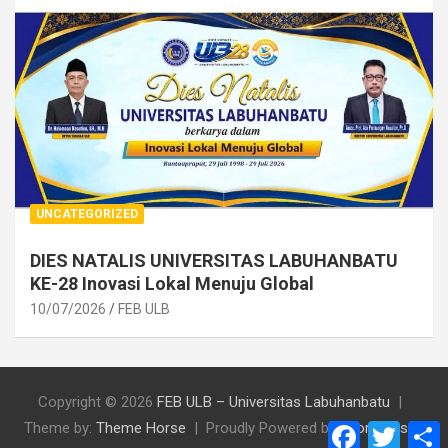
UNCATEGORIZED
DIES NATALIS UNIVERSITAS LABUHANBATU
KE-28 Inovasi Lokal Menuju Global
10/07/2026
FEB ULB
Copyright © 2026
FEB ULB – Universitas Labuhanbatu
Theme by:
Theme Horse
Proudly Powered by:
WordPress
F
T
a
w
h