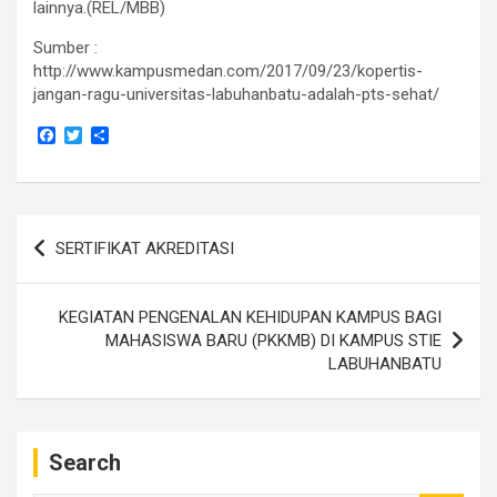
lainnya.(REL/MBB)
Sumber :
http://www.kampusmedan.com/2017/09/23/kopertis-
jangan-ragu-universitas-labuhanbatu-adalah-pts-sehat/
F
T
S
a
w
h
c
i
a
e
t
r
b
t
e
o
e
Navigasi
o
r
SERTIFIKAT AKREDITASI
k
pos
KEGIATAN PENGENALAN KEHIDUPAN KAMPUS BAGI
MAHASISWA BARU (PKKMB) DI KAMPUS STIE
LABUHANBATU
Search