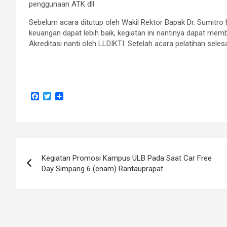
penggunaan ATK dll.
Sebelum acara ditutup oleh Wakil Rektor Bapak Dr. Sumitr
keuangan dapat lebih baik, kegiatan ini nantinya dapat memb
Akreditasi nanti oleh LLDIKTI. Setelah acara pelatihan sele
F
T
S
a
w
h
c
i
a
e
t
r
b
t
e
o
e
Navigasi
o
r
k
Kegiatan Promosi Kampus ULB Pada Saat Car Free
pos
Day Simpang 6 (enam) Rantauprapat