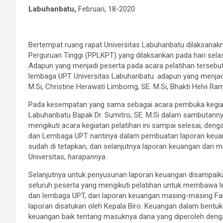
Labuhanbatu,
Februari, 18-2020
Bertempat ruang rapat Universitas Labuhanbatu dilaksana
Perguruan Tinggi (PPLKPT) yang dilaksankan pada hari selas
Adapun yang menjadi peserta pada acara pelatihan tersebut 
lembaga UPT Universitas Labuhanbatu. adapun yang menjadi
M.Si, Christine Herawati Limbomg, SE. M.Si, Bhakti Helvi Ramb
Pada kesempatan yang sama sebagai acara pembuka kegiatan
Labuhanbatu Bapak Dr. Sumitro, SE. M.Si dalam sambutann
mengikuti acara kegiatan pelatihan ini sampai selesai, de
dan Lembaga UPT nantinya dalam pembuatan laporan keuan
sudah di tetapkan, dan selanjutnya laporan keuangan dari 
Universitas,
harapannya.
Selanjutnya untuk penyusunan laporan keuangan disampaik
seluruh peserta yang mengikuti pelatihan untuk membawa l
dan lembaga UPT, dari laporan keuangan masing-masing Faku
laporan disatukan oleh Kepala Biro. Keuangan dalam bentuk
keuangan baik tentang masuknya dana yang diperoleh denga