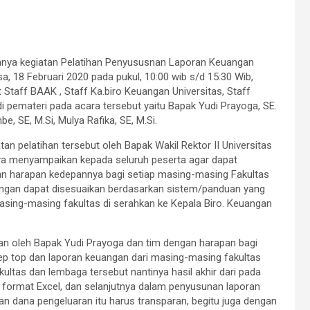
knnya kegiatan Pelatihan Penyususnan Laporan Keuangan
a, 18 Februari 2020 pada pukul, 10:00 wib s/d 15:30 Wib,
Staff BAAK , Staff Ka.biro Keuangan Universitas, Staff
 pemateri pada acara tersebut yaitu Bapak Yudi Prayoga, SE.
e, SE, M.Si, Mulya Rafika, SE, M.Si.
 pelatihan tersebut oleh Bapak Wakil Rektor II Universitas
ya menyampaikan kepada seluruh peserta agar dapat
ngan harapan kedepannya bagi setiap masing-masing Fakultas
gan dapat disesuaikan berdasarkan sistem/panduan yang
masing-masing fakultas di serahkan ke Kepala Biro. Keuangan
an oleh Bapak Yudi Prayoga dan tim dengan harapan bagi
ep top dan laporan keuangan dari masing-masing fakultas
ltas dan lembaga tersebut nantinya hasil akhir dari pada
 format Excel, dan selanjutnya dalam penyusunan laporan
n dana pengeluaran itu harus transparan, begitu juga dengan