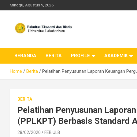
Skip
Minggu, Agustus 9, 2026
to
content
FEB ULB – Universitas
BERANDA
BERITA
PROFILE
AKADEMIK
Labuhanbatu
Home
Berita
Pelatihan Penyusunan Laporan Keuangan Pergu
BERITA
Pelatihan Penyusunan Laporan
(PPLKPT) Berbasis Standard A
28/02/2020
FEB ULB