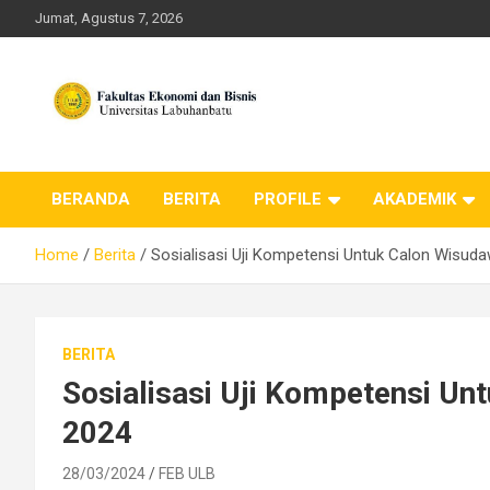
Skip
Jumat, Agustus 7, 2026
to
content
FEB ULB – Universitas
BERANDA
BERITA
PROFILE
AKADEMIK
Labuhanbatu
Home
Berita
Sosialisasi Uji Kompetensi Untuk Calon Wisud
BERITA
Sosialisasi Uji Kompetensi U
2024
28/03/2024
FEB ULB