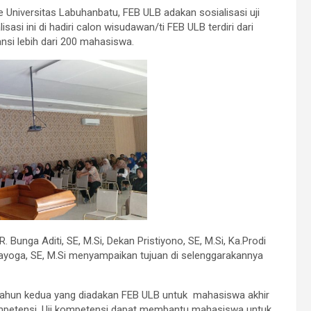
 Universitas Labuhanbatu, FEB ULB adakan sosialisasi uji
asi ini di hadiri calon wisudawan/ti FEB ULB terdiri dari
nsi lebih dari 200 mahasiswa.
Bunga Aditi, SE, M.Si, Dekan Pristiyono, SE, M.Si, Ka.Prodi
rayoga, SE, M.Si menyampaikan tujuan di selenggarakannya
 tahun kedua yang diadakan FEB ULB untuk mahasiswa akhir
mpetensi. Uji kompetensi dapat membantu mahasiswa untuk