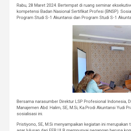
Rabu, 28 Maret 2024. Bertempat di ruang seminar eksekutive
kompetensi Badan Nasional Sertifikat Profesi (BNSP). Sosialis
Program Studi S-1 Akuntansi dan Program Studi S-1 Akunta
Bersama narasumber Direktur LSP Profesional Indonesia, DR. 
Manajemen Abd. Halim, SE, M.Si, Ka.Prodi Akuntansi Yudi P
sosialisasi ini.
Pristiyono, SE, M.Si menyampaikan kegiatan ini merupakan
agar lulusan dari FEB ULB mempunyai pegangan berupa ko