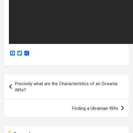
F
T
S
a
w
h
c
i
a
e
t
r
b
t
e
o
e
Navigasi
o
r
Precisely what are the Characteristics of an Oceania
k
pos
Wife?
Finding a Ukrainian Wife