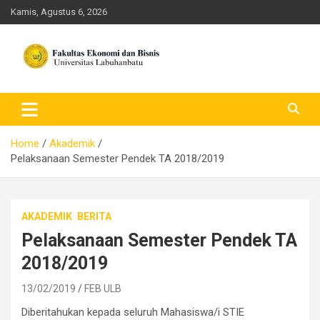
Skip
Kamis, Agustus 6, 2026
to
content
FEB ULB – Universitas
Labuhanbatu
Home
Akademik
Pelaksanaan Semester Pendek TA 2018/2019
AKADEMIK
BERITA
Pelaksanaan Semester Pendek TA
2018/2019
13/02/2019
FEB ULB
Diberitahukan kepada seluruh Mahasiswa/i STIE