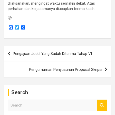
dilaksanakan, mengingat waktu semakin dekat. Atas
perhatian dan kerjasamanya diucapkan terima kasih
🙂
F
T
S
a
w
h
c
i
a
e
t
r
b
t
e
o
e
Navigasi
o
r
Pengajuan Judul Yang Sudah Diterima Tahap VI
k
pos
Pengumuman Penyusunan Proposal Skripsi
Search
S
e
a