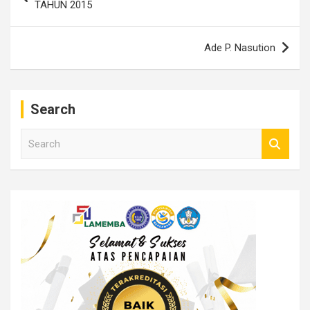
pos
TAHUN 2015
Ade P. Nasution
Search
S
e
a
r
c
h