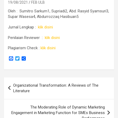
19/08/2021
FEB ULB
Oleh :
Sumitro
S
arkum
1
,
Supriadi
2
,
Abd. Rasyid Syamsuri
3
,
Supar Wasesa
4
,
Abdurrozzaq
Hasibuan
5
Jurnal Lengkap :
klik disini
Penilaian Reviewer :
klik disini
Plagiarism Check :
klik disini
F
T
S
a
w
h
c
i
a
e
t
r
b
t
e
o
e
Navigasi
o
r
Organizational Transformation: A Reviews of The
k
pos
Literature
The Moderating Role of Dynamic Marketing
Engagement in Marketing Function for SMEs Business